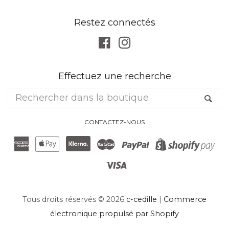
Restez connectés
Facebook
Instagram
Effectuez une recherche
Rechercher
Re
dans
la
CONTACTEZ-NOUS
boutique
American
Apple
Klarna
Master
Paypal
Sh
Express
Pay
Visa
Pa
Tous droits réservés © 2026
c-cedille
|
Commerce
électronique propulsé par Shopify