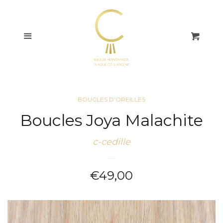
COLLECTIONS
Menu
Pani
BAGUES
BOUCLES
D'OREILLES
BOUCLES D'OREILLES
Boucles Joya Malachite
Boucles pendantes
c-cedille
Créoles
Prix
€49,00
Puces
régulier
BRACELETS