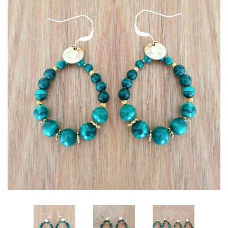
COLLIERS
CHAÎNES DE CHEVILLE
CARTES CADEAUX
LA CRÉATRICE
NOUS CONTACTER
SE CONNECTER
CRÉER UN COMPTE