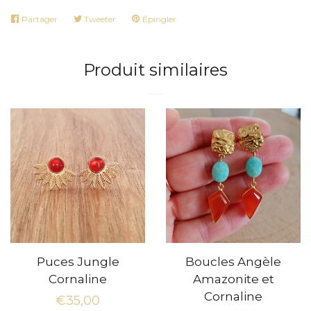
Partager
Partager
Tweeter
Tweeter
Épingler
Épingler
sur
sur
sur
Facebook
Twitter
Pinterest
Produit similaires
Puces Jungle
Boucles Angèle
Cornaline
Amazonite et
Cornaline
Prix
€35,00