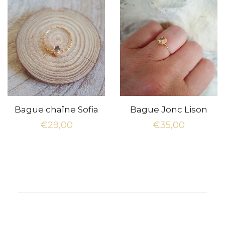
Bague chaîne Sofia
Bague Jonc Lison
Prix
€29,00
Prix
€35,00
régulier
régulier