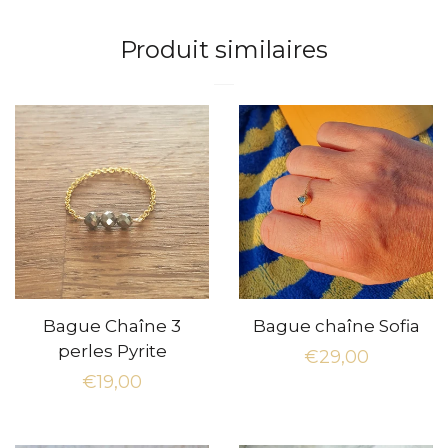
Facebook
Twitter
Pinterest
Produit similaires
Bague Chaîne 3
Bague chaîne Sofia
perles Pyrite
Prix
€29,00
Prix
€19,00
régulier
régulier