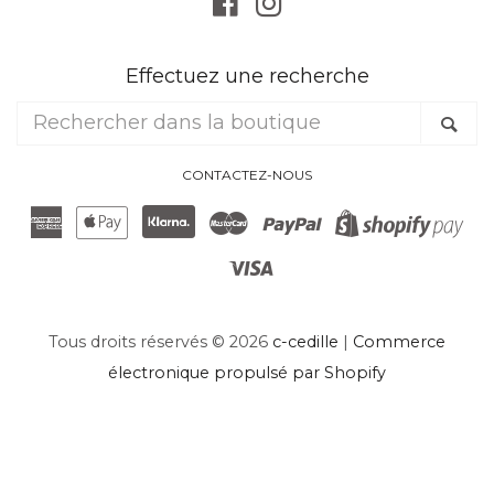
Facebook
Instagram
Effectuez une recherche
Rechercher
Re
dans
la
CONTACTEZ-NOUS
boutique
American
Apple
Klarna
Master
Paypal
Sh
Express
Pay
Visa
Pa
Tous droits réservés © 2026
c-cedille
|
Commerce
électronique propulsé par Shopify