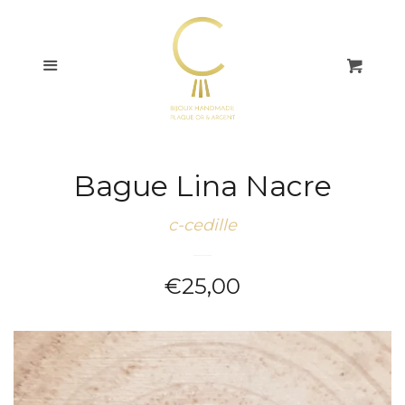
COLLECTIONS
Menu
Pani
BAGUES
BOUCLES
D'OREILLES
Bague Lina Nacre
BRACELETS
c-cedille
COLLIERS
Prix
€25,00
régulier
CHAÎNES DE CHEVILLE
CARTES CADEAUX