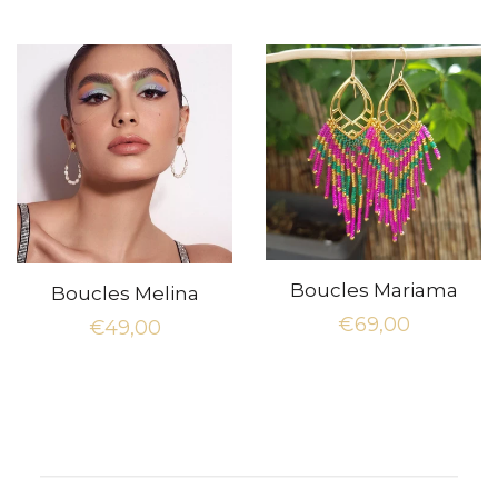
régulier
Boucles Mariama
Boucles Melina
Prix
€69,00
Prix
€49,00
régulier
régulier