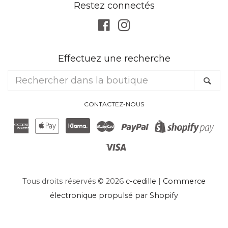
Restez connectés
Facebook
Instagram
Effectuez une recherche
Rechercher
Re
dans
la
CONTACTEZ-NOUS
boutique
American
Apple
Klarna
Master
Paypal
Sh
Express
Pay
Visa
Pa
Tous droits réservés © 2026
c-cedille
|
Commerce
électronique propulsé par Shopify