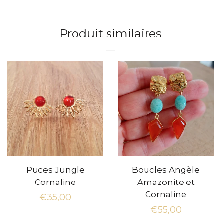
sur
sur
sur
Facebook
Twitter
Pinterest
Produit similaires
Puces Jungle
Boucles Angèle
Cornaline
Amazonite et
Cornaline
Prix
€35,00
Prix
€55,00
régulier