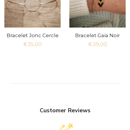
Bracelet Jonc Cercle
Bracelet Gaia Noir
Prix
€35,00
Prix
€39,00
régulier
régulier
Customer Reviews