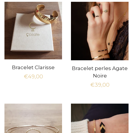
Bracelet Clarisse
Bracelet perles Agate
Noire
Prix
€49,00
Prix
€39,00
régulier
régulier