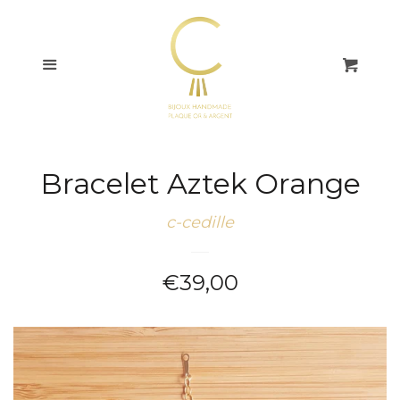
COLLECTIONS
Menu
Pani
BAGUES
BOUCLES
D'OREILLES
Bracelet Aztek Orange
BRACELETS
c-cedille
COLLIERS
Prix
€39,00
régulier
CHAÎNES DE CHEVILLE
CARTES CADEAUX