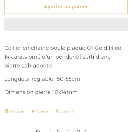
Ajouter au panier
Collier en chaîne boule plaqué Or Gold filled
14 carats orné d'un pendentif serti d'une
pierre Labradorite.
Longueur réglable : 50-55cm
Dimension pierre: 10x14mm
Partager
Partager
Tweeter
Tweeter
Épingler
Épingler
sur
sur
sur
Facebook
Twitter
Pinterest