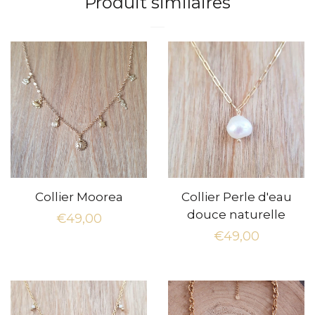
Produit similaires
Collier Moorea
Collier Perle d'eau
douce naturelle
Prix
€49,00
Prix
€49,00
régulier
régulier