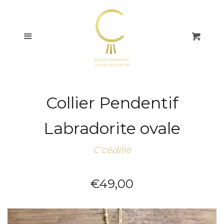
COLLECTIONS
Menu
Pani
BAGUES
BOUCLES
D'OREILLES
Collier Pendentif
BRACELETS
Labradorite ovale
COLLIERS
C'cédille
CHAÎNES DE CHEVILLE
Prix
€49,00
régulier
CARTES CADEAUX