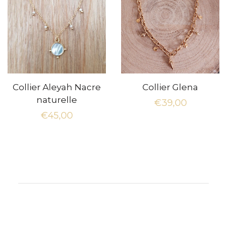
Collier Aleyah Nacre
Collier Glena
naturelle
Prix
€39,00
Prix
€45,00
régulier
régulier