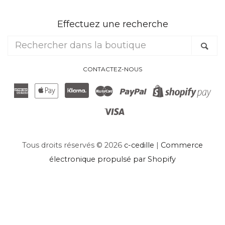
Effectuez une recherche
Rechercher
Re
dans
la
CONTACTEZ-NOUS
boutique
American
Apple
Klarna
Master
Paypal
Sh
Express
Pay
Visa
Pa
Tous droits réservés © 2026
c-cedille
|
Commerce
électronique propulsé par Shopify