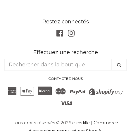
Restez connectés
Facebook
Instagram
Effectuez une recherche
Rechercher
Re
dans
la
CONTACTEZ-NOUS
boutique
American
Apple
Klarna
Master
Paypal
Sh
Express
Pay
Visa
Pa
Tous droits réservés © 2026
c-cedille
|
Commerce
électronique propulsé par Shopify