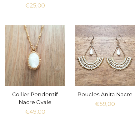
Prix
€25,00
régulier
régulier
Collier Pendentif
Boucles Anita Nacre
Nacre Ovale
Prix
€59,00
Prix
€49,00
régulier
régulier