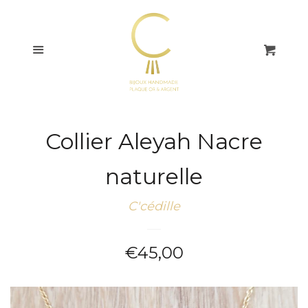
COLLECTIONS
Menu
Pani
BAGUES
BOUCLES
D'OREILLES
Collier Aleyah Nacre
BRACELETS
naturelle
COLLIERS
C'cédille
CHAÎNES DE CHEVILLE
Prix
€45,00
régulier
CARTES CADEAUX