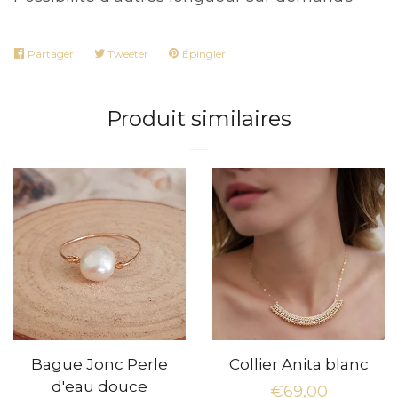
Partager
Partager
Tweeter
Tweeter
Épingler
Épingler
sur
sur
sur
Facebook
Twitter
Pinterest
Produit similaires
Bague Jonc Perle
Collier Anita blanc
d'eau douce
Prix
€69,00