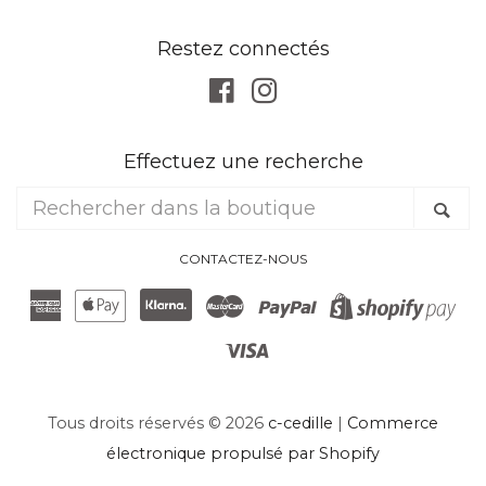
Restez connectés
Facebook
Instagram
Effectuez une recherche
Rechercher
Re
dans
la
CONTACTEZ-NOUS
boutique
American
Apple
Klarna
Master
Paypal
Sh
Express
Pay
Visa
Pa
Tous droits réservés © 2026
c-cedille
|
Commerce
électronique propulsé par Shopify