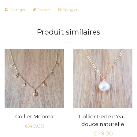
Partager
Partager
Tweeter
Tweeter
Épingler
Épingler
sur
sur
sur
Facebook
Twitter
Pinterest
Produit similaires
Collier Moorea
Collier Perle d'eau
douce naturelle
Prix
€49,00
Prix
€49,00