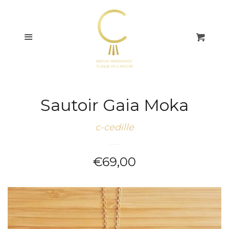
COLLECTIONS
Menu
Pani
BAGUES
BOUCLES
D'OREILLES
Sautoir Gaia Moka
BRACELETS
c-cedille
COLLIERS
Prix
€69,00
régulier
CHAÎNES DE CHEVILLE
CARTES CADEAUX