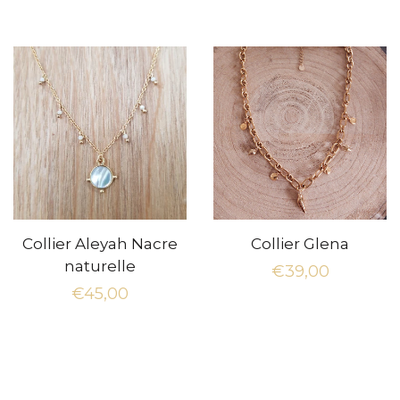
régulier
régulier
Collier Aleyah Nacre
Collier Glena
naturelle
Prix
€39,00
Prix
€45,00
régulier
régulier